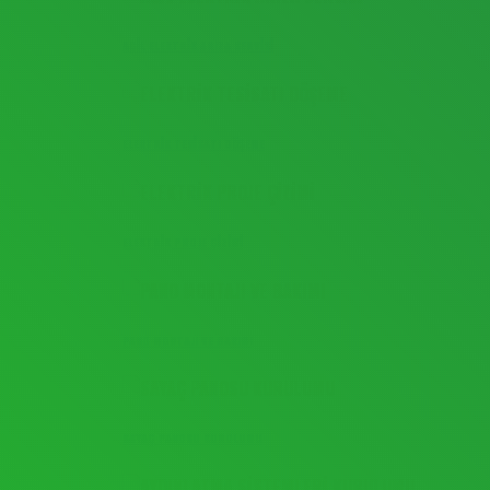
ACİL ELEKTRİK ARIZA SERVİSİ
ELEKTRİK TESİSATI DÖŞEME
ELEKTRİK PROJE ÇİZİMİ
PANO MONTAJI VE BAKIMI
SAYAÇ PANOSU KURULUMU