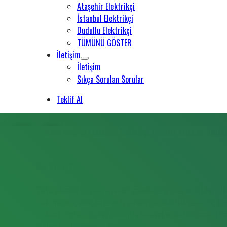
Ataşehir Elektrikçi
İstanbul Elektrikçi
Dudullu Elektrikçi
TÜMÜNÜ GÖSTER
İletişim
İletişim
Sıkça Sorulan Sorular
Teklif Al
Biz Kimiz?
2013 yılından bu yana İstanbul genelinde profesyonel elektrik
ofis, mağaza, villa, kafe ve iş yerleri için elektrik tesisatı, 
riskleri oluşturduğunun bilinciyle hareket eden firmamız, tü
sistemle...
[Devamını Oku]