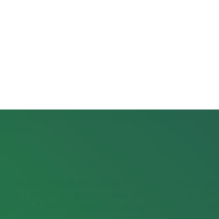
 hizmetleri sunan Newa Elektrik, deneyimli teknik ekibi ve müşteri memnun
arıza tespiti, bakım, montaj ve proje çözümleri sunarak güvenli ve kaliteli 
m işlemlerinde kaliteli malzeme, modern ekipman ve uzman işçilik kullan