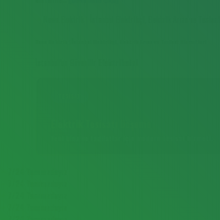
Newa Elektrik | İstanbul Elektrikçi, Elektrik Arıza ve Tesisat Hizmetleri
İstanbul’un Güvenilir
Elektrikcisi
TESISAT
Elektrik Tesisatı Döşeme
Yeni bina ve tadilatlar için modern tesisat hizmeti.