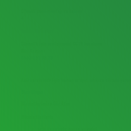
Güvenli pano montajı ve bakımı
4
Kamera Sistemleri
Güvenlik için profesyonel CCTV kurulumu
Bizi Arayın :
0553 851 33 33
Acil Elektrikçi mi Lazım?
Acil servisimiz için hemen arayın, en kısa sürede yanın
Bize Ulaşın
Hizmetlerimize Göz Atın
Hizmetlerimiz