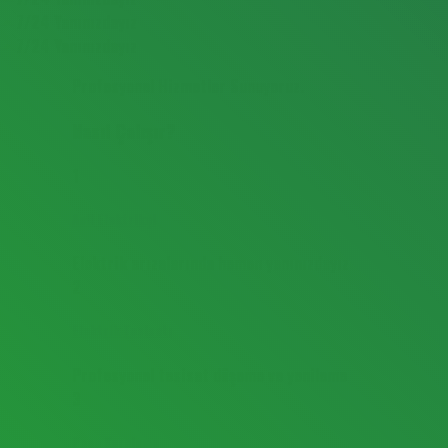
Profesyonel Hizmetler Sunuyoruz.
Nasıl Çalışır?
1
Acil Elektrikçi
Elektrik arızalarında hemen yanınızdayız
2
Elektrik Tesisatı
Profesyonel tesisat döşeme ve yenileme
3
Pano Kurulumu