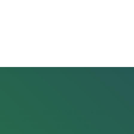
iyeti odaklı hizmet anlayışıyla faaliyet göstermektedir. Ev,
hizmet sağlamaktayız.Elektrik arızalarının ciddi güvenlik
maktadır. Elektrik tesisatı döşeme, pano kurulumu, kamera