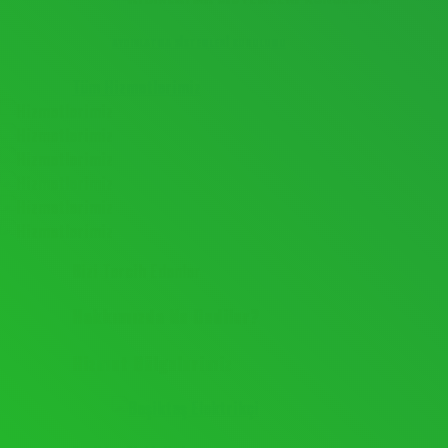
AYDINLATMA SİSTEMLERİ KURULUMU
Tüm Hizmetlerimiz
Bizi Tercih Edenler
Hakkımızda Ne Dediler?
Hizmet Bölgelerimiz