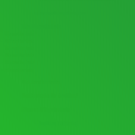
AYDINLATMA SİSTEMLERİ KURULUMU
Tüm Hizmetlerimiz
Bizi Tercih Edenler
Hakkımızda Ne Dediler?
Hizmet Bölgelerimiz