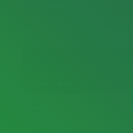
Newa Elektrik | İstanbul Elektrikçi, Elektrik Arıza ve Tesisat Hizmetleri
İstanbul’un Güvenilir
Elektrikcisi
TESISAT
Elektrik Tesisatı Döşeme
Yeni bina ve tadilatlar için modern tesisat hizmeti.