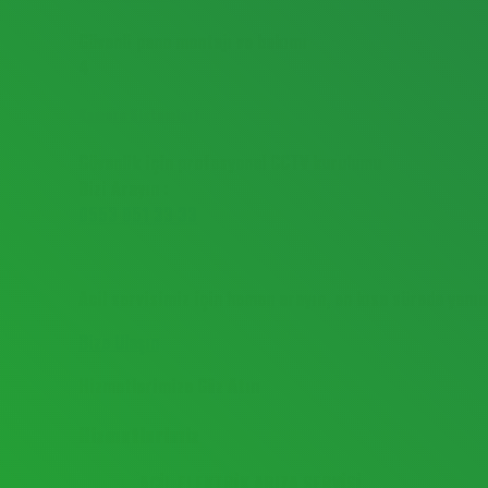
Güvenli pano montajı ve bakımı
4
Kamera Sistemleri
Güvenlik için profesyonel CCTV kurulumu
Bizi Arayın :
0553 851 33 33
Acil Elektrikçi mi Lazım?
Acil servisimiz için hemen arayın, en kısa sürede yanın
Bize Ulaşın
Hizmetlerimize Göz Atın
Hizmetlerimiz