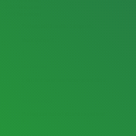
Profesyonel Hizmetler Sunuyoruz.
Nasıl Çalışır?
1
Acil Elektrikçi
Elektrik arızalarında hemen yanınızdayız
2
Elektrik Tesisatı
Profesyonel tesisat döşeme ve yenileme
3
Pano Kurulumu