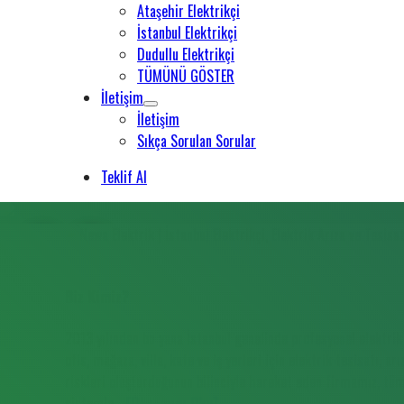
Ataşehir Elektrikçi
İstanbul Elektrikçi
Dudullu Elektrikçi
TÜMÜNÜ GÖSTER
İletişim
İletişim
Sıkça Sorulan Sorular
Teklif Al
Biz Kimiz?
2013 yılından bu yana İstanbul genelinde profesyonel elektrik
ofis, mağaza, villa, kafe ve iş yerleri için elektrik tesisatı, 
riskleri oluşturduğunun bilinciyle hareket eden firmamız, tü
sistemle...
[Devamını Oku]