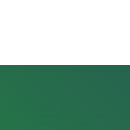
 hizmetleri sunan Newa Elektrik, deneyimli teknik ekibi ve müşteri memnun
arıza tespiti, bakım, montaj ve proje çözümleri sunarak güvenli ve kaliteli 
m işlemlerinde kaliteli malzeme, modern ekipman ve uzman işçilik kullan