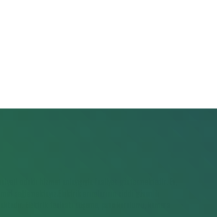
iyeti odaklı hizmet anlayışıyla faaliyet göstermektedir. Ev,
hizmet sağlamaktayız.Elektrik arızalarının ciddi güvenlik
maktadır. Elektrik tesisatı döşeme, pano kurulumu, kamera