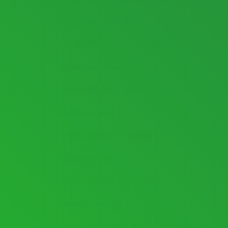
ACİL ELEKTRİK ARIZA SERVİSİ
ELEKTRİK TESİSATI DÖŞEME
ELEKTRİK PROJE ÇİZİMİ
PANO MONTAJI VE BAKIMI
SAYAÇ PANOSU KURULUMU