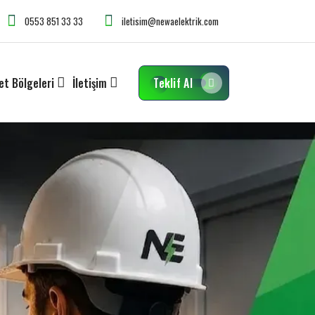
0553 851 33 33
iletisim@newaelektrik.com
et Bölgeleri
İletişim
Teklif Al