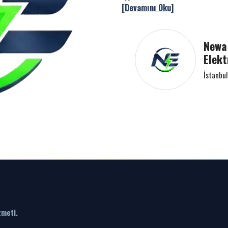
[Devamını Oku]
Newa 
Elekt
İstanbul
zmeti.