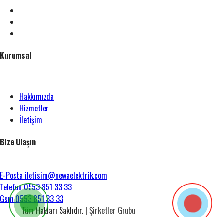
Kurumsal
Hakkımızda
Hizmetler
İletişim
Bize Ulaşın
E-Posta
iletisim@newaelektrik.com
Telefon
0553 851 33 33
Gsm
0553 851 33 33
Tüm Hakları Saklıdır.
|
Şirketler Grubu
Newa Mühendislik