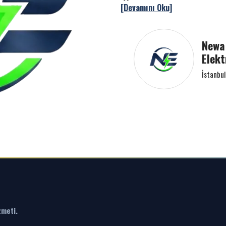
[Devamını Oku]
Newa 
Elekt
İstanbul
zmeti.