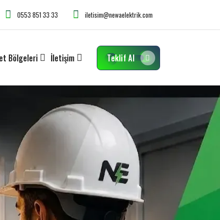
0553 851 33 33
iletisim@newaelektrik.com
et Bölgeleri
İletişim
Teklif Al